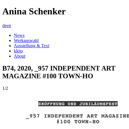
Anina Schenker
de
en
News
Werkauswahl
Ausstellung & Text
kleio
About
B74, 2020, _957 INDEPENDENT ART
MAGAZINE #100 TOWN-HO
1/2