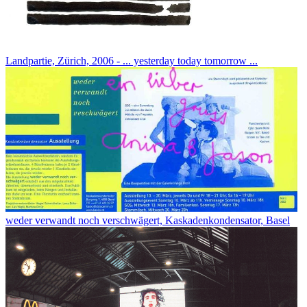
Landpartie, Zürich, 2006 - ... yesterday today tomorrow ...
weder verwandt noch verschwägert, Kaskadenkondensator, Basel