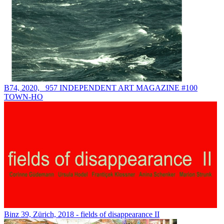
B74, 2020, _957 INDEPENDENT ART MAGAZINE #100
TOWN-HO
Binz 39, Zürich, 2018 - fields of disappearance II