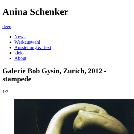
Anina Schenker
de
en
News
Werkauswahl
Ausstellung & Text
kleio
About
Galerie Bob Gysin, Zurich, 2012 -
stampede
1/2