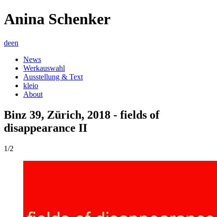
Anina Schenker
de
en
News
Werkauswahl
Ausstellung & Text
kleio
About
Binz 39, Zürich, 2018 - fields of
disappearance II
1/2