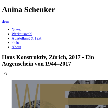
Anina Schenker
de
en
News
Werkauswahl
Ausstellung & Text
kleio
About
Haus Konstruktiv, Zürich, 2017 - Ein
Augenschein von 1944–2017
1/3