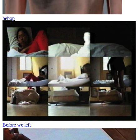
bebop
Before we left