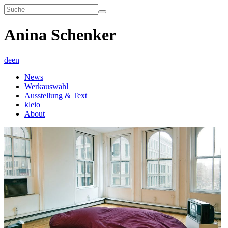
Anina Schenker
de
en
News
Werkauswahl
Ausstellung & Text
kleio
About