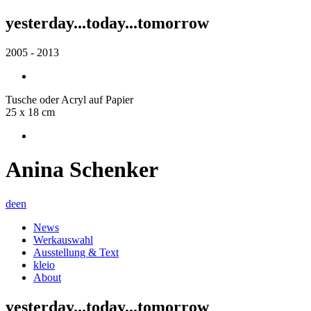
yesterday...today...tomorrow
2005 - 2013
Tusche oder Acryl auf Papier
25 x 18 cm
Anina Schenker
de
en
News
Werkauswahl
Ausstellung & Text
kleio
About
yesterday...today...tomorrow