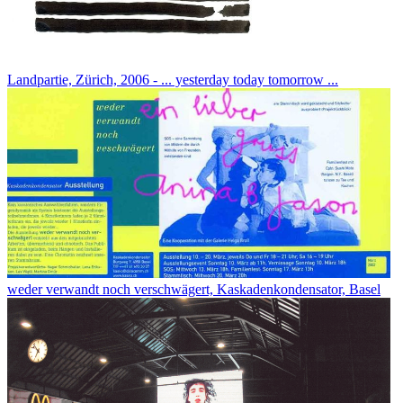
Landpartie, Zürich, 2006 - ... yesterday today tomorrow ...
weder verwandt noch verschwägert, Kaskadenkondensator, Basel