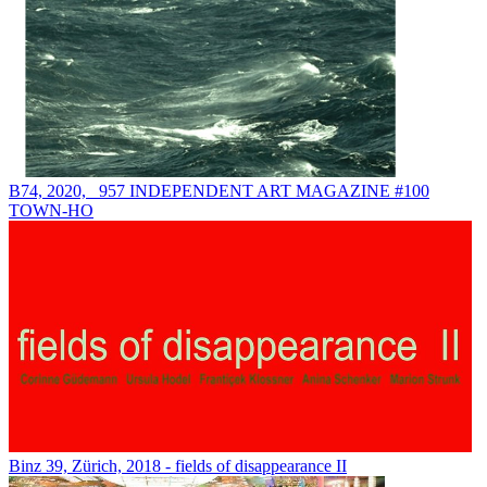
B74, 2020, _957 INDEPENDENT ART MAGAZINE #100
TOWN-HO
Binz 39, Zürich, 2018 - fields of disappearance II