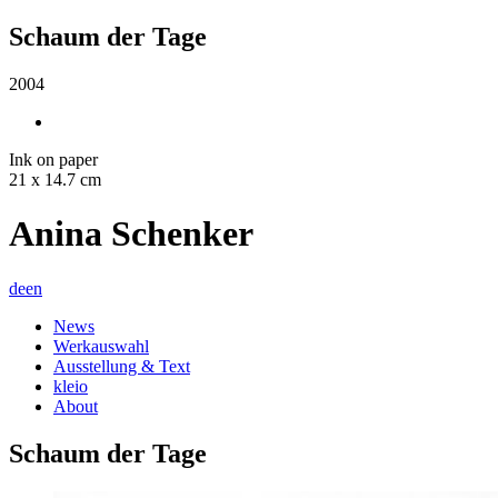
Schaum der Tage
2004
Ink on paper
21 x 14.7 cm
Anina Schenker
de
en
News
Werkauswahl
Ausstellung & Text
kleio
About
Schaum der Tage